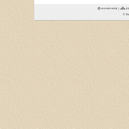
|
© Na