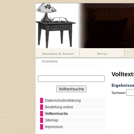
Autorinnen & Autoren
Service
2026/08/06
Volltex
Ergebnisse
Suchwort
Datenschutzerklärung
Bestellung online
Volltextsuche
Sitemap
Impressum