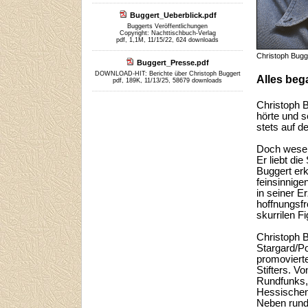
Buggert_Ueberblick.pdf
Buggerts Veröffentlichungen
Copyright: Nachttischbuch-Verlag
pdf, 1,1M, 11/15/22, 624 downloads
Christoph Bugg
Buggert_Presse.pdf
DOWNLOAD-HIT: Berichte über Christoph Buggert
Alles bega
pdf, 189K, 11/13/25, 58679 downloads
Christoph B
hörte und s
stets auf 
Doch wesent
Er liebt di
Buggert er
feinsinnige
in seiner E
hoffnungsfr
skurrilen 
Christoph 
Stargard/P
promovierte
Stifters. V
Rundfunks, 
Hessischen 
Neben rund