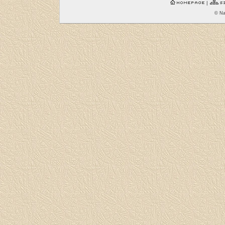
|
© Na