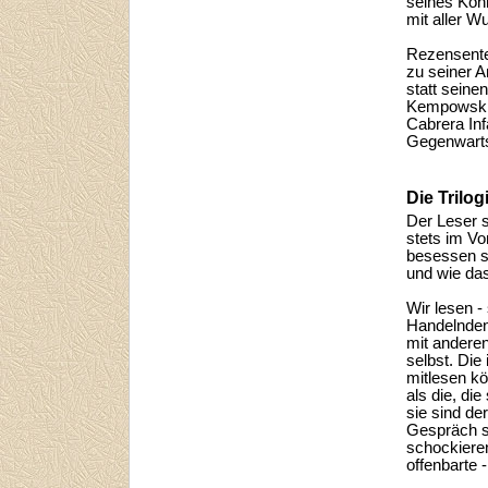
seines Könn
mit aller W
Rezensente
zu seiner A
statt seine
Kempowski,
Cabrera Inf
Gegenwartsl
Die Trilo
Der Leser 
stets im Vo
besessen s
und wie da
Wir lesen -
Handelnden
mit anderen
selbst. Die
mitlesen kö
als die, di
sie sind de
Gespräch s
schockiere
offenbarte 