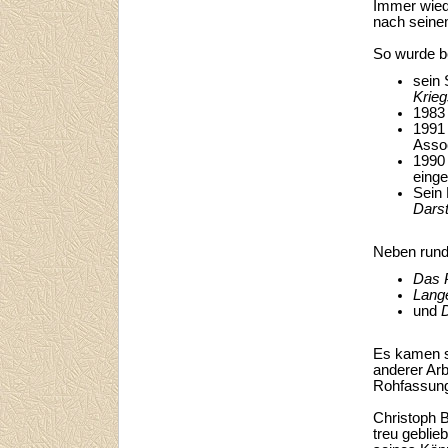
Immer wiede
nach seine
So wurde b
sein
Krieg
1983 
1991
Assoc
1990
einge
Sein 
Darst
Neben rund 
Das 
Lang
und
Es kamen so
anderer Arb
Rohfassung
Christoph B
treu geblie