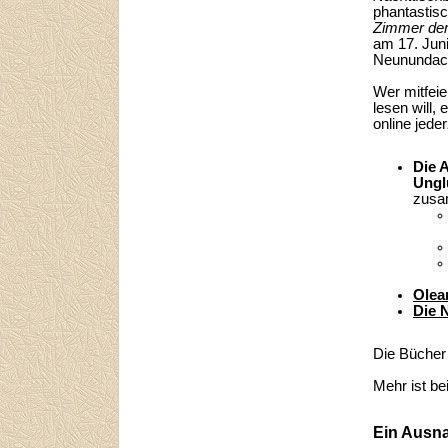
phantasti
Zimmer der
am 17. Jun
Neunundach
Wer mitfei
lesen will, 
online jeder
Die 
Ungl
zus
Olea
Die N
Die Bücher
Mehr ist be
Ein Ausna