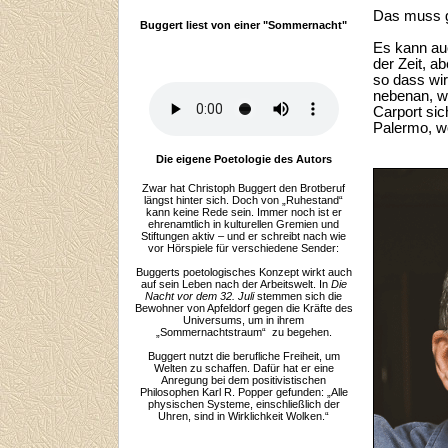
Das muss g
Buggert liest von einer "Sommernacht"
Es kann au
der Zeit, a
so dass wir
nebenan, w
Carport sic
Palermo, w
Die eigene Poetologie des Autors
Zwar hat Christoph Buggert den Brotberuf
längst hinter sich. Doch von „Ruhestand“
kann keine Rede sein. Immer noch ist er
ehrenamtlich in kulturellen Gremien und
Stiftungen aktiv – und er schreibt nach wie
vor Hörspiele für verschiedene Sender:
Buggerts poetologisches Konzept wirkt auch
auf sein Leben nach der Arbeitswelt. In
Die
Nacht vor dem 32. Juli
stemmen sich die
Bewohner von Apfeldorf gegen die Kräfte des
Universums, um in ihrem
„Sommernachtstraum“ zu begehen.
Buggert nutzt die berufliche Freiheit, um
Welten zu schaffen. Dafür hat er eine
Anregung bei dem positivistischen
Philosophen Karl R. Popper gefunden: „Alle
physischen Systeme, einschließlich der
Uhren, sind in Wirklichkeit Wolken.“