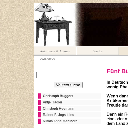
Autorinnen & Autoren
Service
2026/08/09
Fünf B
In Deutsch
wenig Phan
Wenn dann 
Christoph Buggert
Kritikerme
Antje Hadler
Freude dar
Christoph Heemann
Denn ein R
Rainer B. Jogschies
eine oder m
Nikola Anne Mehlhorn
dem Land zu