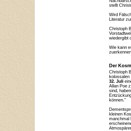
Nachbarsch
stellt Chri
Wird Fälsc
Literatur z
Christoph 
Vorstadtwel
wiedergibt 
Wie kann e
zuerkennen 
Der Kosmo
Christoph 
kolossale
32. Juli
ein
Allan Poe z
sind, haben
Entzückunge
können."
Dementspre
kleinen Kos
manchmal b
erscheinen
Atmospären