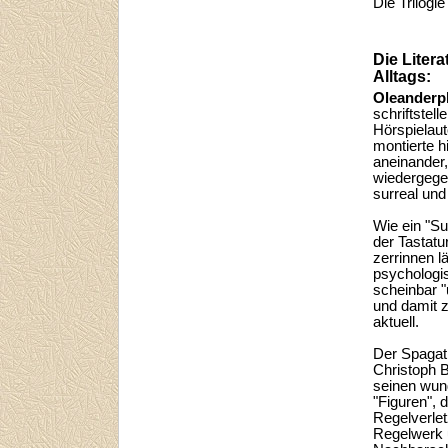
Die Trilogie
Die Litera
Alltags:
Oleanderpl
schriftstell
Hörspielaut
montierte h
aneinander,
wiedergege
surreal und
Wie ein "Su
der Tastatu
zerrinnen lä
psychologi
scheinbar 
und damit 
aktuell.
Der Spagat
Christoph B
seinen wun
"Figuren", d
Regelverle
Regelwerk 