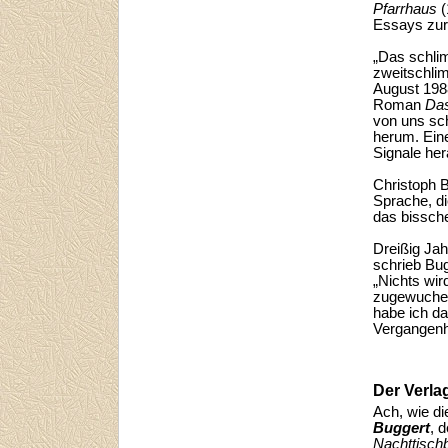
Pfarrhaus
Essays zur
„Das schlim
zweitschlim
August 1988
Roman
Das
von uns sch
herum. Ein
Signale her
Christoph B
Sprache, di
das bissche
Dreißig Ja
schrieb Bug
„Nichts wird
zugewuchert
habe ich da
Vergangenhe
Der Verlag
Ach, wie die
Buggert
, 
Nachttisch