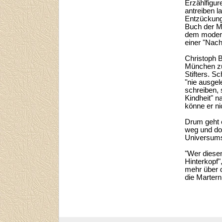
Erzählfigu
antreiben l
Entzückunge
Buch der Ma
dem moder
einer "Nacht
Christoph 
München zu
Stifters. Sc
"nie ausgel
schreiben, 
Kindheit" 
könne er n
Drum geht e
weg und doc
Universums
"Wer diese
Hinterkopf"
mehr über 
die Martern,