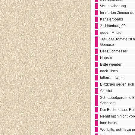
Verunsicherung
Im vierten Zimmer der
Kanzlerbonus
21 Hamburg 90
gegen Mittag
Treulose Tomate ist n
Gemüse
Der Buchmesser
Hauser
Bitte wenden!
nach Tisch
tellerrandwärts
Blitzkrieg gegen sich
Salzflut
Schrabbelgereimte B
Scheitern
Der Buchmesser. Re
Nennt mich nicht Pol
inne halten
Wo, bitte, geht´s zu