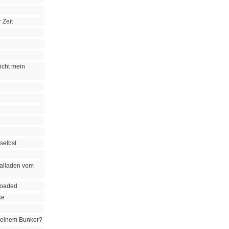
 Zeit
icht mein
 selbst
alladen vom
loaded
ke
 meinem Bunker?