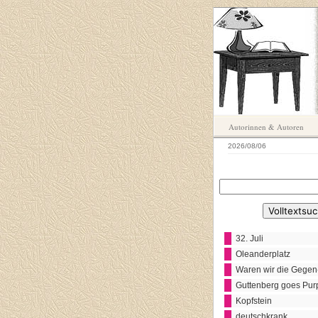
Autorinnen & Autoren
2026/08/06
32. Juli
Oleanderplatz
Waren wir die Gegen
Guttenberg goes Pur
Kopfstein
deutschkrank