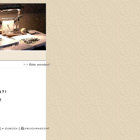
>
>
Bitte wenden!
 ? !
!
|
|